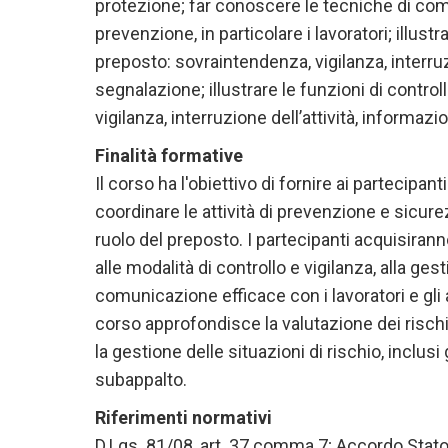
protezione; far conoscere le tecniche di comu
prevenzione, in particolare i lavoratori; illustra
preposto: sovraintendenza, vigilanza, interruz
segnalazione; illustrare le funzioni di control
vigilanza, interruzione dell’attività, informaz
Finalità formative
Il corso ha l'obiettivo di fornire ai partecip
coordinare le attività di prevenzione e sicure
ruolo del preposto. I partecipanti acquisirann
alle modalità di controllo e vigilanza, alla gest
comunicazione efficace con i lavoratori e gli al
corso approfondisce la valutazione dei rischi
la gestione delle situazioni di rischio, inclusi g
subappalto.
Riferimenti normativi
D.Lgs. 81/08, art. 37 comma 7; Accordo Stato