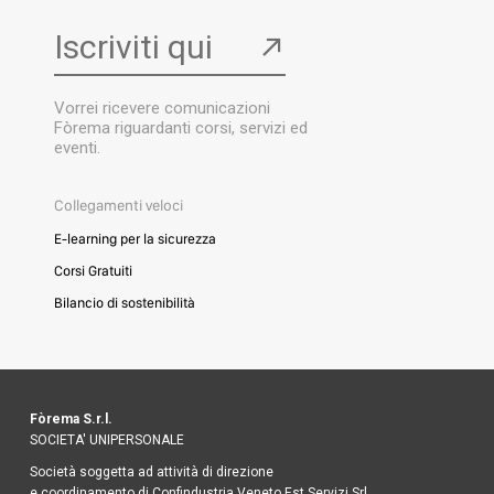
Iscriviti qui
↗
Vorrei ricevere comunicazioni
Fòrema riguardanti corsi, servizi ed
eventi.
Collegamenti veloci
E-learning per la sicurezza
Corsi Gratuiti
Bilancio di sostenibilità
Fòrema S.r.l.
SOCIETA' UNIPERSONALE
Società soggetta ad attività di direzione
e coordinamento di Confindustria Veneto Est Servizi Srl